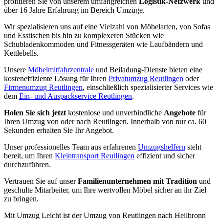
profitieren Sie von unserem umfangreichen
Logistik-Netzwerk
und
über 16 Jahre Erfahrung im Bereich Umzüge.
Wir spezialisieren uns auf eine Vielzahl von Möbelarten, von Sofas
und Esstischen bis hin zu komplexeren Stücken wie
Schubladenkommoden und Fitnessgeräten wie Laufbändern und
Kettlebells.
Unsere
Möbelmitfahrzentrale
und Beiladung-Dienste bieten eine
kosteneffiziente Lösung für Ihren
Privatumzug Reutlingen
oder
Firmenumzug Reutlingen
, einschließlich spezialisierter Services wie
dem
Ein- und Auspackservice Reutlingen
.
Holen Sie sich jetzt
kostenlose und unverbindliche
Angebote
für
Ihren Umzug von oder nach Reutlingen. Innerhalb von nur ca. 60
Sekunden erhalten Sie Ihr Angebot.
Unser professionelles Team aus erfahrenen
Umzugshelfern
steht
bereit, um Ihren
Kleintransport Reutlingen
effizient und sicher
durchzuführen.
Vertrauen Sie auf unser
Familienunternehmen mit Tradition
und
geschulte Mitarbeiter, um Ihre wertvollen Möbel sicher an ihr Ziel
zu bringen.
Mit Umzug Leicht ist der Umzug von Reutlingen nach Heilbronn