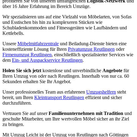
profitieren Sie von unserem umfangreichen
Logistik-Netzwerk
und
über 16 Jahre Erfahrung im Bereich Umzüge.
Wir spezialisieren uns auf eine Vielzahl von Möbelarten, von Sofas
und Esstischen bis hin zu komplexeren Stücken wie
Schubladenkommoden und Fitnessgeräten wie Laufbändern und
Kettlebells.
Unsere
Möbelmitfahrzentrale
und Beiladung-Dienste bieten eine
kosteneffiziente Lösung für Ihren
Privatumzug Reutlingen
oder
Firmenumzug Reutlingen
, einschließlich spezialisierter Services wie
dem
Ein- und Auspackservice Reutlingen
.
Holen Sie sich jetzt
kostenlose und unverbindliche
Angebote
für
Ihren Umzug von oder nach Reutlingen. Innerhalb von nur ca. 60
Sekunden erhalten Sie Ihr Angebot.
Unser professionelles Team aus erfahrenen
Umzugshelfern
steht
bereit, um Ihren
Kleintransport Reutlingen
effizient und sicher
durchzuführen.
Vertrauen Sie auf unser
Familienunternehmen mit Tradition
und
geschulte Mitarbeiter, um Ihre wertvollen Möbel sicher an ihr Ziel
zu bringen.
Mit Umzug Leicht ist der Umzug von Reutlingen nach Göttingen