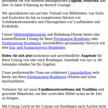
profitieren Sie von unserem umfangreichen
Logistik-Netzwerk
und
über 16 Jahre Erfahrung im Bereich Umzüge.
Wir spezialisieren uns auf eine Vielzahl von Möbelarten, von Sofas
und Esstischen bis hin zu komplexeren Stücken wie
Schubladenkommoden und Fitnessgeräten wie Laufbändern und
Kettlebells.
Unsere
Möbelmitfahrzentrale
und Beiladung-Dienste bieten eine
kosteneffiziente Lösung für Ihren
Privatumzug Reutlingen
oder
Firmenumzug Reutlingen
, einschließlich spezialisierter Services wie
dem
Ein- und Auspackservice Reutlingen
.
Holen Sie sich jetzt
kostenlose und unverbindliche
Angebote
für
Ihren Umzug von oder nach Reutlingen. Innerhalb von nur ca. 60
Sekunden erhalten Sie Ihr Angebot.
Unser professionelles Team aus erfahrenen
Umzugshelfern
steht
bereit, um Ihren
Kleintransport Reutlingen
effizient und sicher
durchzuführen.
Vertrauen Sie auf unser
Familienunternehmen mit Tradition
und
geschulte Mitarbeiter, um Ihre wertvollen Möbel sicher an ihr Ziel
zu bringen.
Mit Umzug Leicht ist der Umzug von Reutlingen nach Aachen nicht